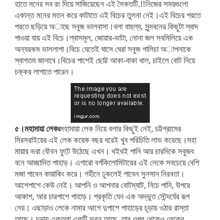
হাতে মনের সব রং দিয়ে সাজিয়েছেন এই সৈকতটি.!!নিজের সময়গুলো
একান্ত মনের মতন করে কাটাতে এই বিচের তুলনা নেই।এই বিচের পরতে
পরতে ছড়িয়ে অাছে সবুজ ভালবাসা।বলা বাহুল্য, সুন্দবনের কিছুটা স্বাদ
পাওয়া যায় এই বিচে।শ্বাসমূল, জোয়ার-ভাটা, নোনা জল সবমিলিয়ে এক
অন্যরকম ভাললাগা।বিচে যেতেই ঘাসে ঘেরা সবুজ গালিচা অাপনাকে
স্বাগতম জানাবে।বিচের পাশেই ছোট্ট আকা-বাকা খাল, চাইলে বোট নিয়ে
চক্কর লাগাতে পারেন।
৫।মহামায়া লেকঃ
মহামায়া লেক নিয়ে বলার কিছুই নেই, চট্টগ্রামের
মিরসরাইয়ের এই লেক কয়েক বছর ধরেই খুব পরিচিতি লাভ করেছে।মহা
মায়ার ভরা যৌবন ফুটে উঠেছে এখন। থইথই পানি আর চারদিকে সবুজব
বনে আচ্ছাদিত পাহাড়। এগারো বর্গকিলোমিটারের এই লেকে সবচেয়ে বেশি
মজা পাবেন কায়াকিং করে। গহীনে ঢুকলেই পাবেন সুনসান নিরবতা।
আশেপাশে কেউ নেই। আপনি ও আপনার বোটম্যাট, নিচে পানি, উপরে
আকাশ, আর চারপাশে পাহাড়। প্রকৃতি যেন এক অদ্ভুত সৌন্দর্যের রূপ
নেয়। এছাড়াও লেকে নামার আগে দুপাশে পাহাড়ের চূড়ায় ওঠার রাস্তা
আছে। চূড়ায় একতলা একটি ভবন আছে, তার ওপর থেকেও লেকের