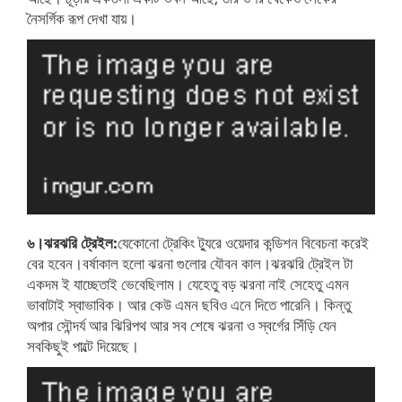
নৈসর্গিক রূপ দেখা যায়।
৬।ঝরঝরি ট্রেইল:
যেকোনো ট্রেকিং ট্যুরে ওয়েদার কন্ডিশন বিবেচনা করেই
বের হবেন।বর্ষাকাল হলো ঝরনা গুলোর যৌবন কাল।ঝরঝরি ট্রেইল টা
একদম ই যাচ্ছেতাই ভেবেছিলাম। যেহেতু বড় ঝরনা নাই সেহেতু এমন
ভাবাটাই স্বাভাবিক। আর কেউ এমন ছবিও এনে দিতে পারেনি। কিন্তু
অপার সৌন্দর্য আর ঝিরিপথ আর সব শেষে ঝরনা ও স্বর্গের সিঁড়ি যেন
সবকিছুই পাল্টে দিয়েছে।