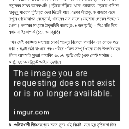
সমুদ্রের মধ্যে অনেকখানি। ব্রীজে দাঁড়িয়ে থেকে জোয়ারের স্রোতে পানিতে
হাবুডুবু খাওয়ার দূশ্চিন্তা দেখা দিতেই পারে!এরপর সীতাকুণ্ড বাজারে এসে
দুপুরে খেয়ে(আপন রেস্তোরাঁ, খাবারের মান ভালো) মহামায়া লেকের উদ্দেশ্যে
রওনা। হলারের মাধ্যমে ঠাকুরদিঘি বাজার(৪০৳ জনপ্রতি) – সিএনজি দিয়ে
মহামায়া ইকোপার্ক (১৫৳ জনপ্রতি)
এখন সেই কাঙ্ক্ষিত মহামায়া লেক! পড়ন্ত বিকেলে কায়াকিং এর লোভে পরে
যখন ১ ঘণ্টা বৈঠা বাওয়ার পর‌ও শরীরে শক্তি সম্পূর্ণ থাকে তখন উপলব্ধি হয়
জীবন আসলেই সুন্দর! কায়াকিং ৩০০৳ প্রতি বোট (এক বোটে সর্বোচ্চ ২
জন), ২৫০৳ স্টুডেন্ট আইডি দেখালে।
৪।গুলিয়াখালী বিচঃ
স্বপ্নের মতন সুন্দর এই বিচটি।মনে হয় সৃষ্ঠিকর্তা নিজ