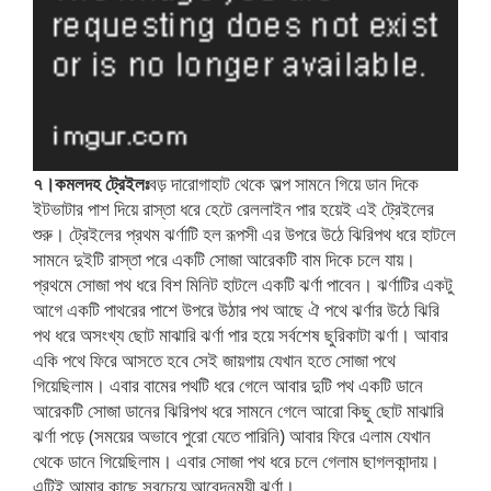
৭।কমলদহ ট্রেইলঃ
বড় দারোগাহাট থেকে অল্প সামনে গিয়ে ডান দিকে
ইটভাটার পাশ দিয়ে রাস্তা ধরে হেটে রেললাইন পার হয়েই এই ট্রেইলের
শুরু। ট্রেইলের প্রথম ঝর্ণাটি হল রূপসী এর উপরে উঠে ঝিরিপথ ধরে হাটলে
সামনে দুইটি রাস্তা পরে একটি সোজা আরেকটি বাম দিকে চলে যায়।
প্রথমে সোজা পথ ধরে বিশ মিনিট হাটলে একটি ঝর্ণা পাবেন। ঝর্ণাটির একটু
আগে একটি পাথরের পাশে উপরে উঠার পথ আছে ঐ পথে ঝর্ণার উঠে ঝিরি
পথ ধরে অসংখ্য ছোট মাঝারি ঝর্ণা পার হয়ে সর্বশেষ ছুরিকাটা ঝর্ণা। আবার
একি পথে ফিরে আসতে হবে সেই জায়গায় যেখান হতে সোজা পথে
গিয়েছিলাম। এবার বামের পথটি ধরে গেলে আবার দুটি পথ একটি ডানে
আরেকটি সোজা ডানের ঝিরিপথ ধরে সামনে গেলে আরো কিছু ছোট মাঝারি
ঝর্ণা পড়ে (সময়ের অভাবে পুরো যেতে পারিনি) আবার ফিরে এলাম যেখান
থেকে ডানে গিয়েছিলাম। এবার সোজা পথ ধরে চলে গেলাম ছাগলকান্দায়।
এটিই আমার কাছে সবচেয়ে আবেদনময়ী ঝর্ণা।