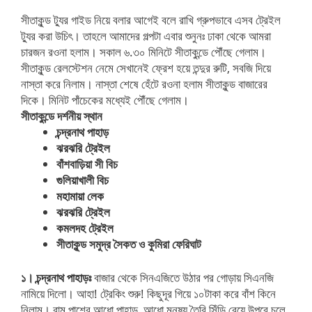
সীতাকুন্ড ট্যুর গাইড নিয়ে বলার আগেই বলে রাখি গ্রুপভাবে এসব ট্রেইল
ট্যুর করা উচিৎ। তাহলে আমাদের গল্পটা এবার শুনুনঃ ঢাকা থেকে আমরা
চারজন রওনা হলাম। সকাল ৬.৩০ মিনিটে সীতাকুন্ডে পৌঁছে গেলাম।
সীতাকুন্ড রেলস্টেশন নেমে সেখানেই ফ্রেশ হয়ে তন্দুর রুটি, সবজি দিয়ে
নাস্তা করে নিলাম। নাস্তা শেষে হেঁটে রওনা হলাম সীতাকুন্ড বাজারের
দিকে। মিনিট পাঁচেকের মধ্যেই পৌঁছে গেলাম।
সীতাকুন্ডে দর্শনীয় স্থান
চন্দ্রনাথ পাহাড়
ঝরঝরি ট্রেইল
বাঁশবাড়িয়া সী বিচ
গুলিয়াখালী বিচ
মহামায়া লেক
ঝরঝরি ট্রেইল
কমলদহ ট্রেইল
সীতাকুন্ড সমুদ্র সৈকত ও কুমিরা ফেরিঘাট
১। চন্দ্রনাথ পাহাড়ঃ
বাজার থেকে সিনএজিতে উঠার পর গোড়ায় সিএনজি
নামিয়ে দিলো। আহা! ট্রেকিং শুরু! কিছুদূর গিয়ে ১০টাকা করে বাঁশ কিনে
নিলাম। বাম পাশের আধো পাহাড়, আধো মনুষ্য তৈরি সিঁড়ি বেয়ে উপরে চলে