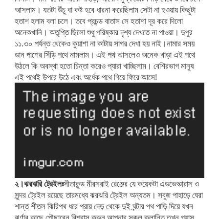
আসলাম। যতটা উঁচু বা কষ্ট হবে ধারনা করেছিলাম সেটা না হওয়ায় কিছুটা
হতাশ হলাম বলা চলে। তবে প্রচন্ড বাতাস সে হতাশা দূর করে দিলো
অনেকখানি। অতৃপ্তি ছিলো শুধু পরিষ্কার দৃশ্য দেখতে না পাওয়া। দুপুর
১১.৩০ পর্যন্ত থেকেও কুয়াশা না কাটায় সাগর দেখা হয় নাই।নামার সময়
ডান পাশের সিঁড়ি পথে নামলাম। এই পথ আসলেও অনেক খাড়া এই পথে
উঠলে কি অবস্থা হতো চিন্তা করেও প্যারা খাচ্ছিলাম। বেশিরভাগ মানুষ
এই পথেই উপরে উঠে এবং অর্ধেক পথে গিয়ে ফিরে আসে!
২।ঝরঝরি ট্রেইলঃ
সীতাকুন্ড মীরসরাই রেঞ্জের যে কয়েকটা এডভেঞ্চারাস ও
সুন্দর ট্রেইল রয়েছে তারমধ্যে ঝরঝরি ট্রেইল অন্যতম। সবুজ পাহাড়ে ঘেরা
শান্ত শীতল ঝিরিপথ ধরে প্রায় দেড় থেকে দুই ঘন্টার পথ পাড়ি দিয়ে যখন
ঝর্ণার কাছে পৌছাবেন বিশ্বাস করুন আপনার সকল ক্লান্তি তখন গ্যাস