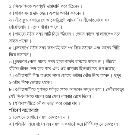
১।সিএনজিতে অবশ্যই দামাদামি করে উঠবেন।
২।খাবার সময় দাম জেনে এরপর অর্ডার করবেন।
৩।সীতাকুন্ড বাজারে ভোজ রেস্টুরেন্টে আমরা বিরানী,ভাত,মাংস সব
খেয়েছিলাম। এদের খাবার ভালো।
৪।পাহাড়ে উঠার সময় লাঠি নিয়ে উঠবেন। তেমন কাজে না লাগলেও মনে
সাহস পাবেন।
৫।চন্দ্রনাথে উঠার সময় অবশ্যই বাম পথ দিয়ে উঠবেন এবং ডানের সিঁড়ি
দিয়ে নামবেন।
৬।চন্দ্রনাথ থেকে নামার সময় ইকোপার্কের রাস্তায় যাবেন না। হাঁটতে
হাঁটতে জীবন শেষ হয়ে যাবে এবং ওই রাস্তায় ছিনতাইয়ের ভয় রয়েছে।
৭।গুলিয়াখালী বিচে যাওয়ার সময় জোয়ার-ভাটার খোঁজ নিয়ে যাবেন। দুপুর
১-২টার দিকে জোয়ার থাকে।
৮।গুলিয়াখালীতে সূর্যাস্ত পর্যন্ত থেকে আসবেন সম্ভব হলে। সেইক্ষেত্রে
যেই সিএনজিতে যাবেন তার ফোন নাম্বার রেখে দিবেন।
৯।গুলিয়াখালীতে নৌকা ভাড়া করে ঘোরা যায়।
পরিবেশ সচেতনতাঃ
১।যেখানে সেখানে ময়লা ফেলবেন না।
২।পলিথিন নিয়ে যাবেন সব ময়লা একসাথে করে নির্দিষ্ট স্থানে ফেলবেন।