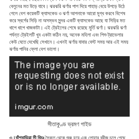
বেলুনের মত উড়ে যাবে। ঝরঝরি ঝর্ণার পাশ দিয়ে পাহাড় বেয়ে উপড়ে উঠে
গেলে বেশ কয়েকটি ক্যাসকেড ও ঝর্ণা আপনাকে আরো মুগ্ধ করবে বিশেষ
করে স্বর্গের সিড়ি না অসম্ভব সুন্দর একটি ক্যাসকেড আছে যা সিড়ির মত
ধাপে ধাপে খাজকাটা। এই ট্রেইলের শেষে রয়েছে মুর্তি ঝর্ণা। ঝরঝরি ঝর্ণা
পর্যন্ত ট্রেইলটি খুব একটা কঠিন নয়, অনেক মহিলা এবং শিশু ট্রাভেলার
কেউ যেতে দেখেছি সেখানে। এখনই ঝর্ণায় যাবার বেস্ট সময় আর এই সময়
ঝর্ণায় পানির ফ্লো বেশ ভালো।
সীতাকুণ্ড ভ্রমণ গাইড
৩।বাঁশবাড়িয়া সী বিচঃ
সৈকত থেকে শুরু হয়ে এক লোহার ব্রীজ চলে গেছে