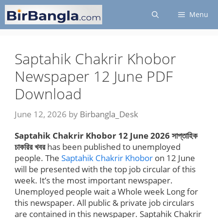
Skip
Menu
to
content
Saptahik Chakrir Khobor
Newspaper 12 June PDF
Download
June 12, 2026
by
Birbangla_Desk
Saptahik Chakrir Khobor 12 June 2026 সাপ্তাহিক
চাকরির খবর
has been published to unemployed
people. The
Saptahik Chakrir Khobor
on 12 June
will be presented with the top job circular of this
week. It’s the most important newspaper.
Unemployed people wait a Whole week Long for
this newspaper. All public & private job circulars
are contained in this newspaper. Saptahik Chakrir