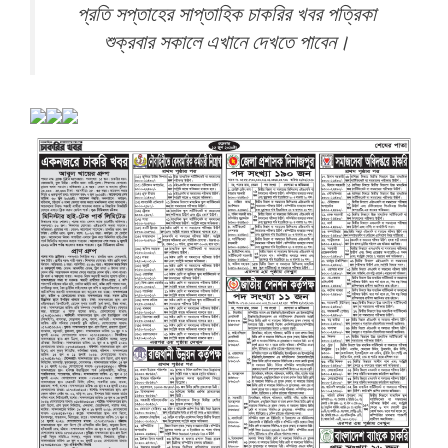
প্রতি সপ্তাহের সাপ্তাহিক চাকরির খবর পত্রিকা
শুক্রবার সকালে এখানে দেখতে পাবেন।