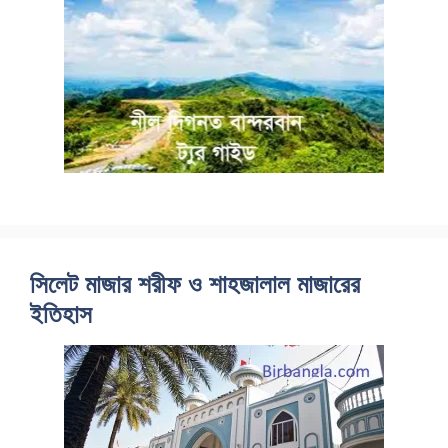
সিলেট মাজার শরীফ ও শাহজালাল মাজারের
ইতিহাস