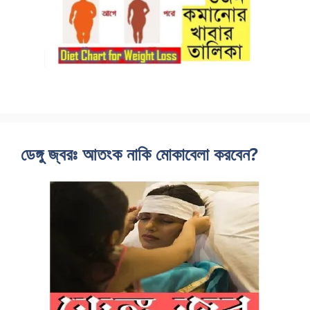
ডেঙ্গু জ্বরঃ আতংক নাকি মোকাবেলা করবেন?