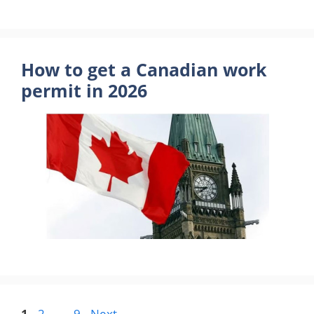
How to get a Canadian work
permit in 2026
Page
Page
Page
1
2
…
9
Next
→