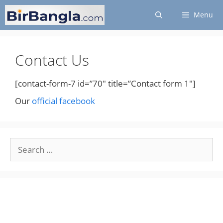
Skip
Menu
to
content
Contact Us
[contact-form-7 id=”70″ title=”Contact form 1″]
Our
official facebook
Search
for: