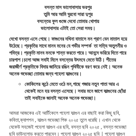
বসন্ত মাস ভালোবাসায় ভরপুর
তুমি আর আমি ঘুরবো সারা দুপুর
বসন্তের ফুল গুজে দেবো তোমার খোপায়
ভালোবাসার এটাই তো সেরা সময়।
দেখো বসন্ত এসে গেছে। ফাগুনের দখিনা বাতাসে মন প্রাণ যেন মাতাল হয়ে
উঠেছে। প্রকৃতির সাথে মানব মনের যে গভীর সম্পর্ক তা সত্যি অতুলনীয় ও
পবিত্র। প্রকৃতি মানব মনকে শান্ত করতে পারে। আনন্দে ভরিয়ে দিতে পারে
চারপাশ।চলো আজ সবাই মিলে বসন্তের উৎসবে মেতে উঠি। শীতের
জরাজীর্ণ প্রকৃতিকে বিদায় জানিয়ে রঙিন পৃথিবীকে বরণ করে নেই। অনেক
অনেক শুভেচ্ছা তোমার জন্য পহেলা ফাল্গুনের।
কোকিলের কন্ঠে মেতে ওঠে মন,গাছে গজায় নতুন পাতা আর এ
থেকেই মনে হয় বসন্ত এসেছে। সবার মনে জাগে ফাল্গুনের ছোঁয়া
তাই সবাইকে জানাই অনেক অনেক শুভেচ্ছা।
আমরা আজকের এই আর্টিকেলে পহেলা ফাল্গুন এর বাছাই করা কিছু ছবি,
কবিতা,ক্যাপশন , ফাল্গুন শুভেচ্ছা পিক ২০২৫ তুলে ধরেছি। এখান থেকে
যেকেউ সহজেই পহেলা ফাল্গুন এর ছবি, বসন্ত ছবি ২০২৫ , বসন্ত শুভেচ্ছা
ছবি ডাউনলোড করতে পারবেন। পহেলা ফাল্গুন ২০২৫ ছবি | পহেলা ফাল্গুন