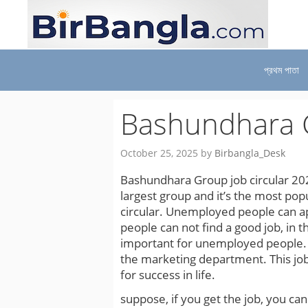
Skip
to
content
প্রথম পাতা
Bashundhara G
October 25, 2025
by
Birbangla_Desk
Bashundhara Group job circular 20
largest group and it’s the most pop
circular. Unemployed people can a
people can not find a good job, in t
important for unemployed people. Th
the marketing department. This job 
for success in life.
suppose, if you get the job, you can 