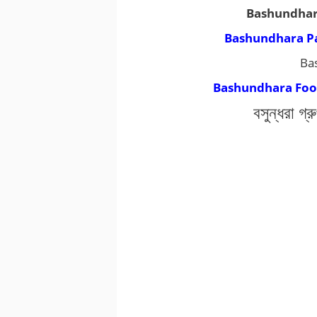
Bashundhara
Bashundhara Pap
Ba
Bashundhara Food
বসুন্ধরা 