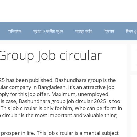
অভিবাসন
ভ্রমণ ও দর্শনীয় স্থান
স্বাস্থ্য কর্নার
ইসলাম
টিপস এন
roup Job circular
25 has been published. Bashundhara group is the
ular company in Bangladesh. It’s an attractive job
pply for this job offer. Maximum, unemployed
his case, Bashundhara group job circular 2025 is too
is job circular is only for him, Who can perform in
circular is the most important and valuable thing
prosper in life. This job circular is a mental subject