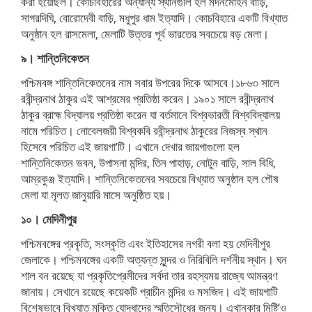
করা হয়েছিল। কোচবিহারের অন্যান্য স্থানগুলি হল মদনমোহন বাড়ি,
সাগরদিঘি, বোরোদেবী বাড়ি, মধুপুর ধাম ইত্যাদি। কোচবিহারে একটি বিখ্যাত
অনুষ্ঠান হল রাসমেলা, মেলাটি উত্তর পূর্ব ভারতের সবচেয়ে বড় মেলা।
৯। শান্তিনিকেতন
পশ্চিমবঙ্গ শান্তিনিকেতনের নাম সবার উপরের দিকে আসবে।১৮৬৩ সালে
রবীন্দ্রনাথ ঠাকুর এই আশ্রমের প্রতিষ্ঠা করেন। ১৯০১ সালে রবীন্দ্রনাথ
ঠাকুর ব্রাহ্ম বিদ্যালয় প্রতিষ্ঠা করেন যা বর্তমানে বিশ্বভারতী বিশ্ববিদ্যালয়
নামে পরিচিত। নোবেলজয়ী বিশ্বকবি রবীন্দ্রনাথ ঠাকুরের নিজস্ব স্থান
হিসেবে পরিচিত এই জায়গা’টি। এখানে দেখার জায়গাগুলো হল
শান্তিনিকেতন ভবন, উপাসনা মন্দির, তিন পাহাড়, নোটুন বাড়ি, সাল বিধি,
আম্রকুঞ্জ ইত্যাদি। শান্তিনিকেতনের সবচেয়ে বিখ্যাত অনুষ্ঠান হল পৌষ
মেলা যা মূলত জানুয়ারি মাসে অনুষ্ঠিত হয়।
১০। মেদিনীপুর
পশ্চিমবঙ্গের প্রকৃতি, সংস্কৃতি এবং ইতিহাসের নগরী বলা হয় মেদিনীপুর
জেলাকে। পশ্চিমবঙ্গের একটি অত্যন্ত সুন্দর ও নিরিবিলি দর্শনীয় স্থান। ঘন
শাল বন রয়েছে যা প্রকৃতিপ্রেমীদের সর্বদা তার রহস্যময় রাজ্যে আমন্ত্রণ
জানায়। সেখানে রয়েছে কয়েকটি প্রাচীন মন্দির ও মসজিদ। এই জায়গাটি
বিশেষভাবে বিখ্যাত মুক্তি যোদ্ধাদের স্মৃতিসৌধের জন্য। এখানকার মিষ্টি’ও