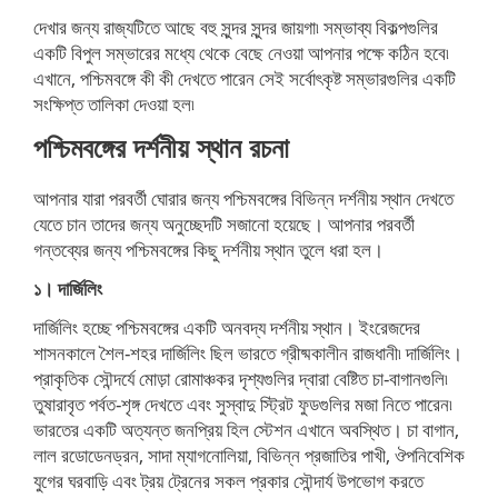
দেখার জন্য রাজ্যটিতে আছে বহু সুন্দর সুন্দর জায়গা৷ সম্ভাব্য বিকল্পগুলির
একটি বিপুল সম্ভারের মধ্যে থেকে বেছে নেওয়া আপনার পক্ষে কঠিন হবে৷
এখানে, পশ্চিমবঙ্গে কী কী দেখতে পারেন সেই সর্বোৎকৃষ্ট সম্ভারগুলির একটি
সংক্ষিপ্ত তালিকা দেওয়া হল৷
পশ্চিমবঙ্গের দর্শনীয় স্থান রচনা
আপনার যারা পরবর্তী ঘোরার জন্য পশ্চিমবঙ্গের বিভিন্ন দর্শনীয় স্থান দেখতে
যেতে চান তাদের জন্য অনুচ্ছেদটি সজানো হয়েছে। আপনার পরবর্তী
গন্তব্যের জন্য পশ্চিমবঙ্গের কিছু দর্শনীয় স্থান তুলে ধরা হল।
১। দার্জিলিং
দার্জিলিং হচ্ছে পশ্চিমবঙ্গের একটি অনবদ্য দর্শনীয় স্থান। ইংরেজদের
শাসনকালে শৈল-শহর দার্জিলিং ছিল ভারতে গ্রীষ্মকালীন রাজধানী৷ দার্জিলিং।
প্রাকৃতিক সৌন্দর্যে মোড়া রোমাঞ্চকর দৃশ্যগুলির দ্বারা বেষ্টিত চা-বাগানগুলি৷
তুষারাবৃত পর্বত-শৃঙ্গ দেখতে এবং সুস্বাদু স্ট্রিট ফুডগুলির মজা নিতে পারেন৷
ভারতের একটি অত্যন্ত জনপ্রিয় হিল স্টেশন এখানে অবস্থিত। চা বাগান,
লাল রডোডেনড্রন, সাদা ম্যাগনোলিয়া, বিভিন্ন প্রজাতির পাখী, ঔপনিবেশিক
যুগের ঘরবাড়ি এবং ট্রয় ট্রেনের সকল প্রকার সৌন্দার্য উপভোগ করতে