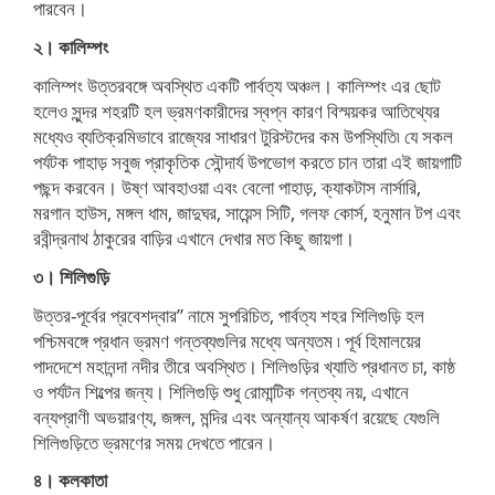
পারবেন।
২।
কালিম্পং
কালিম্পং উত্তরবঙ্গে অবস্থিত একটি পার্বত্য অঞ্চল। কালিম্পং এর ছোট
হলেও সুন্দর শহরটি হল ভ্রমণকারীদের স্বপ্ন কারণ বিস্ময়কর আতিথ্যের
মধ্যেও ব্যতিক্রমিভাবে রাজ্যের সাধারণ টুরিস্টদের কম উপস্থিতি৷ যে সকল
পর্যটক পাহাড় সবুজ প্রাকৃতিক সৌন্দার্য উপভোগ করতে চান তারা এই জায়গাটি
পছন্দ করবেন। উষ্ণ আবহাওয়া এবং বেলো পাহাড়, ক্যাকটাস নার্সারি,
মরগান হাউস, মঙ্গল ধাম, জাদুঘর, সায়েন্স সিটি, গলফ কোর্স, হনুমান টপ এবং
রবীন্দ্রনাথ ঠাকুরের বাড়ির এখানে দেখার মত কিছু জায়গা।
৩। শিলিগুড়ি
উত্তর-পূর্বের প্রবেশদ্বার” নামে সুপরিচিত, পার্বত্য শহর শিলিগুড়ি হল
পশ্চিমবঙ্গে প্রধান ভ্রমণ গন্তব্যগুলির মধ্যে অন্যতম ৷ পূর্ব হিমালয়ের
পাদদেশে মহানন্দা নদীর তীরে অবস্থিত। শিলিগুড়ির খ্যাতি প্রধানত চা, কাষ্ঠ
ও পর্যটন শিল্পের জন্য। শিলিগুড়ি শুধু রোমান্টিক গন্তব্য নয়, এখানে
বন্যপ্রাণী অভয়ারণ্য, জঙ্গল, মন্দির এবং অন্যান্য আকর্ষণ রয়েছে যেগুলি
শিলিগুড়িতে ভ্রমণের সময় দেখতে পারেন।
৪। কলকাতা