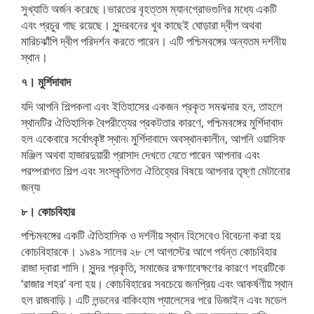
সুখ্যাতি অর্জন করেছে।ভারতের বৃহত্তম ম্যানগ্রোভগুলির মধ্যে একটি
এবং প্রচুর গাছ রয়েছে। সুন্দরবনের খুব কাছেই ঘোড়ারা দ্বীপ অথবা
মারিচঝাঁপি দ্বীপ পরিদর্শন করতে পারেন। এটি পশ্চিমবঙ্গের অন্যতম দর্শনীয়
স্থান।
৭। মুর্শিদাবাদ
যদি আপনি শিল্পকলা এবং ইতিহাসের একজন প্রকৃত সমঝদার হন, তাহলে
স্থানটির ঐতিহাসিক বৈপরীত্যের প্রকটতার কারণে, পশ্চিমবঙ্গের মুর্শিদাবাদ
হল একেবারে সর্বোৎকৃষ্ট স্থান৷ মুর্শিদাবাদে অবস্থানকালীন, আপনি ওয়াসিফ
মঞ্জিল অথবা হাজারদুয়ারী প্রাসাদ দেখতে যেতে পারেন আপনার এবং
পরম্পরাগত শিল্প এবং সংস্কৃতিগত ঐতিহ্যের বিষয়ে আপনার তৃষ্ণা মেটানোর
জন্য৷
৮। কোচবিহার
পশ্চিমবঙ্গের একটি ঐতিহাসিক ও দর্শনীয় স্থান হিসেবেও বিবেচনা করা হয়
কোচবিহারকে। ১৯৪৯ সালের ২৮ শে আগস্টের আগে পর্যন্ত কোচবিহার
রাজা দ্বারা শাসি। সুন্দর প্রকৃতি, সমাজের রক্ষণাবেক্ষণের কারণে শহরটিকে
‘রাজার শহর’ বলা হয়। কোচবিহারের সবচেয়ে জনপ্রিয় এবং আকর্ষণীয় স্থান
হল রাজবাড়ি। এটি লন্ডনের বাকিংহাম প্যালেসের পরে ডিজাইন এবং মডেল