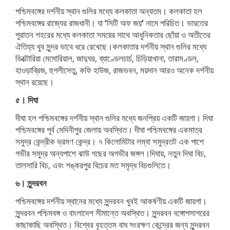
পশ্চিমবঙ্গের দর্শনীয় স্থান গুলির মধ্যে কলকাতা অন্যতম। কলকাতা হল
পশ্চিমবঙ্গের রাজ্যের রাজধানী। যা
‘
সিটি অফ জয়
’
নামে পরিচিত। ভারতের
পুরাতন শহরের মধ্যে কলকাতা সময়ের সাথে আধুনিকতার ছোঁয়া ও অতীতের
ঐতিহ্য খুব সুন্দর ভাবে ধরে রেখেছে।কলকাতার দর্শনীয় স্থান গুলির মধ্যে
ভিক্টোরিয়া মেমোরিয়াল, জাদুঘর, ব্যাণ্ডেলচার্চ, চিড়িয়াখানা, তারামণ্ডল,
হাওড়াব্রিজ, হুগলীসেতু, কফি হাউজ, রাজভবন, ময়দান আরও অনেক দর্শনীয়
স্থান রয়েছে।
৫। দিঘা
দীঘা হল পশ্চিমবঙ্গের দর্শনীয় স্থান গুলির মধ্যে জনপ্রিয় একটি জায়গা। দিঘা
পশ্চিমবঙ্গের পূর্ব মেদিনীপুর জেলায় অবস্থিত। দীঘা পশ্চিমবঙ্গের একমাত্র
সমুদ্র কেন্দ্রীক ভ্রমণ কেন্দ্র। ৭ কিলোমিটার লম্বা সমুদ্রতট এক পাশে
গভীর সমুদ্র অন্যপাশে ঝাউ গছের অগভীর জঙ্গল।দিঘায়, নতুন দিঘা বিচ,
তালসারি বিচ, এবং শঙ্করপুর বিচের মত সমৃদ্ধ বিচগুলিতে।
৬। সুন্দরবন
পশ্চিমবঙ্গের দর্শনীয় স্থানের মধ্যে সুন্দরবন খুবই আকর্ষণীয় একটি জায়গা।
সুন্দরবন পশ্চিমবঙ্গ ও বাংলাদেশ সীমান্তে অবস্থিত। সুন্দরবন বঙ্গোপসাগরের
কাছাকাছি অবস্থিত। বিশ্বের বৃহত্তম বাঘ সংরক্ষণ কেন্দ্রের জন্য সুন্দরবন