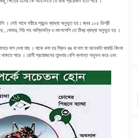
ু কিছু ক্ষেত্রে এদের কে আইসিইউ তে রাখা প্রয়োজন হতে পারে ।
শি । সেই সাথে শরীরে প্রচন্ড ব্যাথ্যা অনুভুত হয়। জ্বর ১০৫ ডিগ্রী
ড় , কোমর, পিঠ সহ অস্থিসন্ধি ও মাংশপেশি তে তীব্র ব্যাথ্যা অনুভুত হয় ।
লচে দাগ দেখা যায় । যাকে বলা হয় স্কিন রঙ বা দাগ যা অনেকটা ঘামাচি কিংবা
গে থাকতে পারে । রোগী প্রয়োজনের তুমনায় বেশি ক্লান্ত অনুভব করে এবং