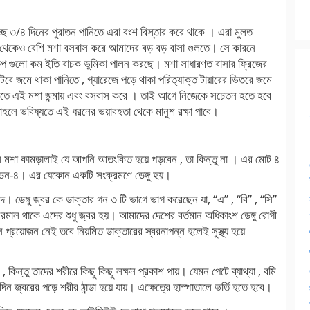
চ্ছ ৩/৪ দিনের পুরাতন পানিতে এরা বংশ বিস্তার করে থাকে । এরা মুলত
া থেকেও বেশি মশা বসবাস করে আমাদের বড় বড় বাসা গুলতে। সে কারনে
দক্ষেপ গুলো কম ইতি বাচক ভুমিকা পালন করছে। মশা সাধারণত বাসার ফ্রিজের
ের টবে জমে থাকা পানিতে , গ্যারেজে পড়ে থাকা পরিত্যাক্ত টায়ারের ভিতরে জমে
নিতে এই মশা জন্মায় এবং বসবাস করে । তাই আগে নিজেকে সচেতন হতে হবে
 তাহলে ভবিষ্যতে এই ধরনের ভয়াবহতা থেকে মানুশ রক্ষা পাবে।
িস মশা কামড়ালাই যে আপনি আতংকিত হয়ে পড়বেন , তা কিন্তু না । এর মোট ৪
ডেন-৪। এর যেকোন একটি সংক্রমণে ডেঙ্গু হয়।
 ডেঙ্গু জ্বর কে ডাক্তার গন ৩ টি ভাগে ভাগ করেছেন যা, “এ” , “বি” , “সি”
নরমাল থাকে এদের শুধু জ্বর হয়। আমাদের দেশের বর্তমান অধিকাংশ ডেঙ্গু রোগী
 প্রয়োজন নেই তবে নিয়মিত ডাক্তারের স্বরনাপন্ন হলেই সুস্থ্য হয়ে
 , কিন্তু তাদের শরীরে কিছু কিছু লক্ষন প্রকাশ পায়। যেমন পেটে ব্যাথ্যা , বমি
দিন জ্বরের পড়ে শরীর ঠান্ডা হয়ে যায়। এক্ষেত্রে হাস্পাতালে ভর্তি হতে হবে।