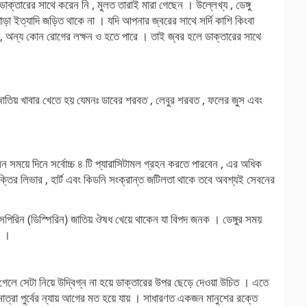
্তারের সাথে করেন নি , মুলত তারাই মারা গেছেন । উল্লেখ্য , ডেঙ্গু
পোড়া ইত্যাদি জড়িত থাকে না । যদি আপনার জ্বরের সাথে সর্দি কাশি কিংবা
 নয় , অন্য কোন রোগের লক্ষন ও হতে পারে । তাই জ্বর হলে ডাক্তারের সাথে
ানি জাতিয় খাবার খেতে হয় যেমনঃ ডাবের শরবত , লেবুর শরবত , ফলের জুস এবং
 সময়ে দিনে সর্বোচ্চ ৪ টি প্যারাসিটামল গ্রহন করতে পারবেন , এর অধিক
ক্তির লিভার , হার্ট এবং কিডনি সংক্রান্ত জটিলতা থাকে তবে অবশ্যই সেবনের
যাসপিরিন (ডিস্পিরিন) জাতিয় ঔষধ খেয়ে থাকেন যা বিপদ জনক । ডেঙ্গুর সময়
ে ।
মে গেলে সেটা নিয়ে উদ্বিগ্ন না হয়ে ডাক্তারের উপর ছেড়ে দেওয়া উচিত । এতে
াত্রা পুর্বের ন্যায় আগের মত হয়ে যায় । সাধারণত একজন মানুশের রক্তে