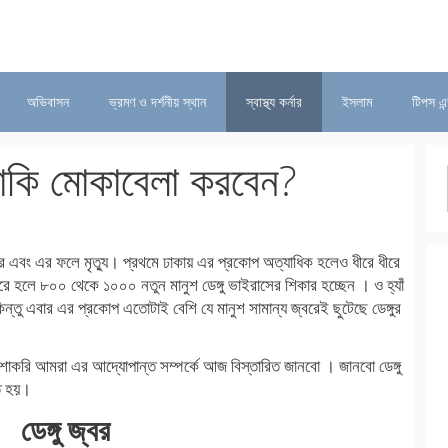
অভিবাসন
ভ্রমণ ও দর্শনীয় স্থান
স্বাস্থ্য কর্নার
ইসলাম
টিপস এন
নাকি মোকাবেলা করবেন?
বর এবং এর ফলে মৃত্যু। প্রথমে ঢাকায় এর প্রকোপ অত্যাধিক হলেও ধীরে ধীরে
ে হলে ৮০০ থেকে ১০০০ নতুন মানুশ ডেঙ্গু ভাইরাসের শিকার হচ্ছেন । ও হ্যাঁ
ন্তু এবার এর প্রকোপ এতোটাই বেশি যে মানুশ সামান্য জ্বরেই ছুটেছে ডেঙ্গুর
করি আমরা এর আদ্যোপান্ত সম্পর্কে আজ বিস্তারিত জানবো । জানবো ডেঙ্গু
ে হয়।
ডেঙ্গু জ্বর