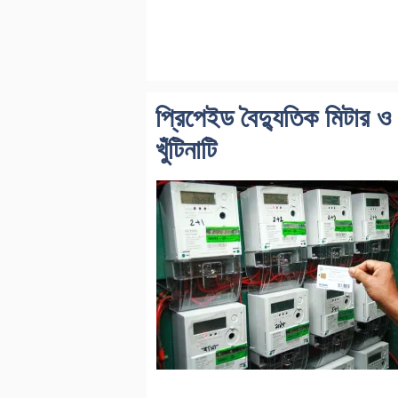
প্রিপেইড বৈদ্যুতিক মিটার ও
খুঁটিনাটি