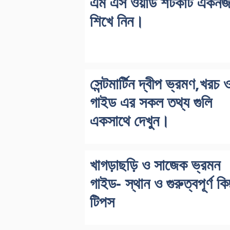
এম এস ওয়ার্ড শর্টকাট একন
শিখে নিন।
সেন্টমার্টিন দ্বীপ ভ্রমণ,খরচ 
গাইড এর সকল তথ্য গুলি
একসাথে দেখুন।
খাগড়াছড়ি ও সাজেক ভ্রমন
গাইড- স্থান ও গুরুত্বপূর্ণ কি
টিপস