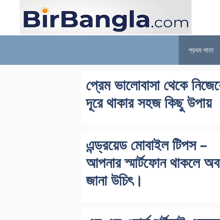
Skip
to
content
প্রথম পাতা
প্রেম ভালোবাসা থেকে নিজে
দূরে থাকার সহজ কিছু উপায়
এন্ড্রয়েড মোবাইল টিপস –
আপনার স্মার্টফোন থাকলে অব
জানা উচিৎ।