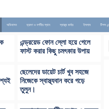
অভিবাসন
ভ্রমণ ও দর্শনীয় স্থান
স্বাস্থ্য কর্নার
ইসলাম
টিপস এন
কে
এন্ড্রয়েড ফোন স্লো হয়ে গেলে
ফাস্ট করার কিছু চমৎকার উপায়
ছেলেদের ডায়েট চার্ট খুব সহজে
শ্যই
নিজেকে স্বাস্থ্যবান করে গড়ে
তুলুন।