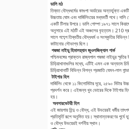
ডালি মঠ
তিব্বত বৌদ্ধধর্মের কাগুপা অর্ডারের অন্তর্ভুক্ত এ
উচ্চতায় ঘোম এবং দার্জিলিংয়ের মধ্যবর্তী পথে। দালি 
একটি টিলার উপরে। ডালি গোম্পা ১৯৭১ সালে কিয়াজ্জ
অনুসারে এই মঠটি এই অঞ্চলের বৃহত্তম। 210 দ্রুচে
সালে গম্ব্পে তিব্বতীয় বৌদ্ধধর্ম ও সংস্কৃতির বিভিন্
কাটানোর সৌভাগ্য ছিল।
পদ্মজা নাইডু হিমালয়্যান জুওলজিক্যাল পার্ক
পশ্চিমবঙ্গের প্রাক্তন রাজ্যপাল পদ্মজা নাইডুর স্মৃ
চিড়িয়াখানাগুলির মধ্যে, এটিই এমন এক অন্যতম চিড়
চিড়িয়াখানাটি বিভিন্ন বিপন্ন প্রজাতি যেমন-লাল পান
টাইগার হিল
দার্জিলিং থেকে ১১ কিলোমিটার দূরে, ২৫৯০ মিটার উচ্চ
প্রদর্শন করে। এইজন্য খুব ভোরের দিকে টাইগার হিল-এ 
হয়।
অবসারভেটরী হিল
এই জায়গায় হিন্দু ও বৌদ্ধ, এই উভয়েরই ধর্মীয় তাৎপ
প্রতিমূর্তি রূপে অনুমিত হয়। স্থানান্তকরণের পুর্বে
ও বৌদ্ধ উভয়েরই দর্শনীয় স্থান।