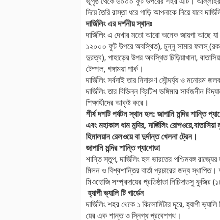
ভূপৃষ্ঠ থেকে ৬০০০ ফুট উপরের শহর এটি। আল্লাহর অ
দিয়ে তৈরি রাস্তা ধরে গাড়ি আপনাকে নিয়ে যাবে দার্জ
দার্জিলিং এর দর্শনীয় স্থানঃ
দার্জিলিং এ দেখার মতো আরো অনেক জায়গা আছে যা দে
১২০০০ ফুট উপরে অবস্থিত), চুন্নু সামার ফলস্ (রক
দুরত্ব), পাহাড়ের উপর অবস্থিত চিড়িয়াখানা, বাতাসিয়া 
টেম্পল, গঙ্গাময়া পার্ক।
দার্জিলিং সর্বদাই তার নিদারুণ সৌন্দর্য্য ও মনোরম
দার্জিলিং তার বিভিন্ন ব্রিটিশ ভঙ্গিমার সার্বজনীন 
শিক্ষার্থীদের আকৃষ্ট করে।
শীর্ষ দশটি পর্যটন স্থান হল: জাপানি মন্দির শান্তি প্য
এবং মহাকাল ধাম মন্দির, দার্জিলিং রোপওয়ে,বাতাসিয়া 
হিমালয়ান রেলওয়ে বা দুর্দান্ত খেলনা ট্রেন।
জাপানি মন্দির শান্তি প্যাগোডা
শান্তি স্তুপ, দার্জিলিং হল ভারতের পশ্চিমবঙ্গ রাজ্য
মিলন ও বিশ্বশান্তির বার্তা প্রচারের জন্য স্থাপিত। 
মিওহোজি সম্প্রদায়ের প্রতিষ্ঠাতা নিচিদাতসু ফুজির (
হ্যাপী ভ্যালি টি গার্ডেন
দার্জিলিং শহর থেকে ১ কিলোমিটার দূরে, হ্যাপী ভ্যালি ট
য়ের এক শান্ত ও স্নিগ্ধ প্রবেশপথ।