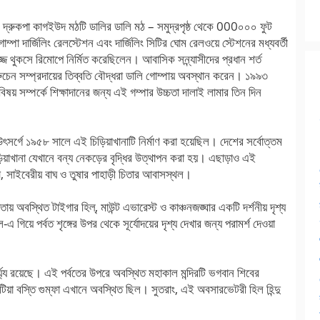
কটি দ্রুকপা কাগইউদ মঠটি ডালির ডালি মঠ – সমুদ্রপৃষ্ঠ থেকে 000০০০ ফুট
গোম্পা দার্জিলিং রেলস্টেশন এবং দার্জিলিং সিটির ঘোম রেলওয়ে স্টেশনের মধ্যবর্তী
ে থুকসে রিমোপে নির্মিত করেছিলেন। আবাসিক সন্ন্যাসীদের প্রধান শর্ত
ন সম্প্রদায়ের তিব্বতি বৌদ্ধরা ডালি গোম্পায় অবস্থান করেন। ১৯৯৩
ন বিষয় সম্পর্কে শিক্ষাদানের জন্য এই গম্পার উচ্চতা দালাই লামার তিন দিন
তির উৎসর্গে ১৯৫৮ সালে এই চিড়িয়াখানাটি নির্মাণ করা হয়েছিল। দেশের সর্বোত্তম
িয়াখানা যেখানে বন্য নেকড়ের বৃদ্ধির উত্থাপন করা হয়। এছাড়াও এই
্ডা, সাইবেরীয় বাঘ ও তুষার পাহাড়ী চিতার আবাসস্থল।
তায় অবস্থিত টাইগার হিল্, মাউন্ট এভারেস্ট ও কাঞ্চনজঙ্ঘার একটি দর্শনীয় দৃশ্য
গিয়ে পর্বত শৃঙ্গের উপর থেকে সূর্যোদয়ের দৃশ্য দেখার জন্য পরামর্শ দেওয়া
র্য্য রয়েছে। এই পর্বতের উপরে অবস্থিত মহাকাল মন্দিরটি ভগবান শিবের
 ভুটিয়া বস্তি গুম্ফা এখানে অবস্থিত ছিল। সুতরাং, এই অবসারভেটরী হিল হিন্দু