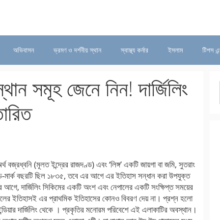
অভিবাসন
ভ্রমণ ও দর্শনীয় স্থান
স্বাস্থ্য কর্নার
ইসলাম
টিপস এন
 স্থান সমূহ জেনে নিন! দার্জিলিং
তারিত
অর্থ বজ্রধ্বনি (মূলত ইন্দ্রের রাজদণ্ড) এবং ‘লিঙ্গ’ একটি জায়গা বা জমি, সুতরাং
যান্ড-মার্ক বছরটি ছিল ১৮৩৫, তবে এর আগে এর ইতিহাস সন্ধান করা উপযুক্ত
র আগে, দার্জিলিং সিকিমের একটি অংশ এবং নেপালের একটি সংক্ষিপ্ত সময়ের
ালের ইতিহাসই এর প্রাথমিক ইতিহাসের কোনও বিবরণ দেয় না। প্রশ্ন হলো
ন্ডিয়ার দার্জিলিং থেকে । প্রকৃতির মনোরম পরিবেশে এই এলাকাটির অবস্থান।