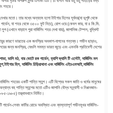
পার সৃষ্টির অপরুপ সুন্দর এলাকা এটি। চা বাগান আর উচু উচু পাহাড়ের মধ্য
িলিং শহরে।
খার মতো। তার মধ্যে অন্যতম হলো টাইগার হিলের সূর্যদয়(যা ভূপৃষ্ট থেকে
 গার্ডেন, যা শহর থেকে ৩৫০০ ফুট নিচে), রোপ ওয়ে (কেবল কার, যা ৪ কি.মি.
লুপ (এখানে দাড়ালে পুরা দার্জিলিং শহর দেখা যায়), জাপানিজ টেম্পল, বুদ্ধিস্ট
 জলবায়ুর কারণে ভারতের এক জনপ্রিয় অবকাশ-যাপনের গন্তব্য। পর্যটন ছাড়াও,
বিদ্যালয়ের জন্য জনপ্রিয়, যেগুলি সমম্ত ভারত জুড়ে এবং এমনকি প্রতিবেশী দেশের
াগোডা, ডালি মঠ, বার ভোটে রক গার্ডেন, হ্যাপি ভ্যালি টি এস্টেট, দার্জিলিং মল
লুপ,টাইগার হিল, দার্জিলিং চিড়িয়াখানা এবং দার্জিলিং এইচএমআই,দার্জিলিং
ের দার্জিলিং শহরের একটি শান্তি স্তুপ। এটি বিশ্বের সকল জাতি ও ধর্মের মানুষের
অন্যান্য বহু শান্তি স্তুপের মতো এটিও জাপানি বৌদ্ধ সন্ন্যাসী ও নিপ্পনজান-
১৮৮৫-১৯৮৫) তত্ত্বাবধানে নির্মিত।
ি গার্ডেন-লেবাং কার্টার রোডে অবস্থিত এবং ব্যস্ততাপূর্ণ পর্যটনমূখর দার্জিলিং-