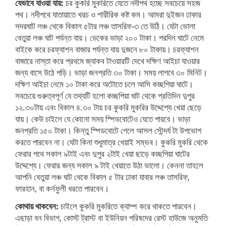
যেভাবে যাওয়া যায়:
চর কুকরি মুকরিতে যেতে নদীপথ হচ্ছে সবচেয়ে সহজ
পথ। নদীপথে যাতায়াতে খরচ ও শারীরিক কষ্ট কম। আমরা দুইজন ঢাকার
সদরঘাট লঞ্চ থেকে বিকাল ৫টার লঞ্চ তাসরিফ-৩ তে উঠি। যেটা ভোলা
বেতুয়া লঞ্চ ঘাট পর্যন্ত যায়। ডেকের ভাড়া ২০০ টাকা। পরদিন ঘাটে নেমে
বাইকে করে চরফ্যাশন বাজার পর্যন্ত যায় দুজনে ৮০ টাকায়। চরফ্যাশন
বাজারে নাস্তা করে প্রথমে জ্যাকব টাওয়ারটি দেখে দক্ষিণ আইচা যাওয়ার
জন্য বাসে উঠে পড়ি। ভাড়া জনপ্রতি ৩০ টাকা। সময় লাগবে ৩০ মিনিট।
দক্ষিণ আইচা নেমে ১০ টাকা করে অটোতে চলে আসি কচ্ছপিয়া ঘাটে।
সবচেয়ে গুরুত্বপূর্ণ যে তথ্যটি হলো কচ্ছপিয়া ঘাট থেকে প্রতিদিন দুপুর
১২.৩০টায় এবং বিকাল ৪.৩০ টায় চর কুকরি মুকরির উদ্দেশ্যে খেয়া ছেড়ে
যায়। কেউ চাইলে যে কোনো সময় স্পিডবোটেও যেতে পারবে। ভাড়া
জনপ্রতি ১৫০ টাকা। কিন্তু স্পিডবোটে গেলে আসল সৌন্দর্য টা উপভোগ
করতে পারবেন না। যেটা কিনা শুধুমাত্র খেয়াই সম্ভব। কুকরি মুকরি থেকে
ফেরার পথে সকাল ৯টাই এবং দুপুর ২টাই খেয়া ছাড়ে কচ্ছপিয়া ঘাটের
উদ্দেশ্যে। ফেরার জন্য সকাল ৯ টাই খেয়াতে উঠা ভালো। কেননা তাহলে
আপনি বেতুয়া লঞ্চ ঘাট থেকে বিকাল ৫ টার ঢাকা যাবার লঞ্চ তাসরিফ,
ফারহান, বা কর্নফুলী ধরতে পারবেন।
কোথায় থাকবেন:
চাইলে কুকরি মুকরিতে ক্যাম্প করে থাকতে পারবেন।
এছাড়া বন বিভাগ, কোস্ট ট্রাস্ট বা ইউনিয়ন পরিষদের রেস্ট হাউজে অনুমতি