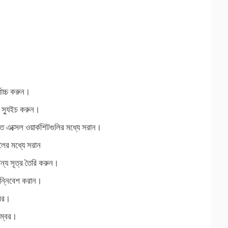
বোচ্চ করুন।
ে স্যুইচ করুন।
 এক্সেল ওয়ার্কশিটগুলির মধ্যে সরান।
লের মধ্যে সরান
্য সূত্র তৈরি করুন।
সন্নিবেশ করান।
্বর।
নম্বর।