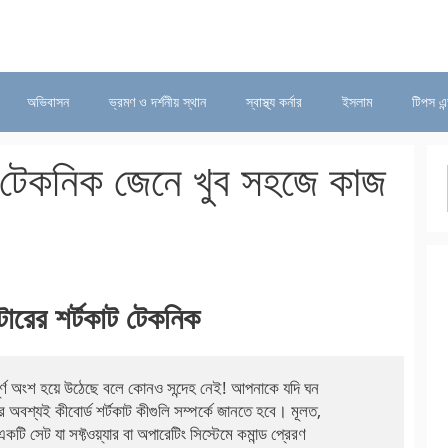
অভিবাসন
ভ্রমণ ও দর্শনীয় স্থান
স্বাস্থ্য কর্নার
ইসলাম
টিপস এন
ট টেকনিক জেনে খুব সহজে কাজ
টারের শর্টকাট টেকনিক
ূর্ণ অংশ হয়ে উঠেছে বলে কোনও সন্দেহ নেই! আপনাকে যদি ঘন 

বশ্যই কীবোর্ড শর্টকাট কীগুলি সম্পর্কে জানতে হবে। মূলত, 

ি সেট যা সফ্টওয়্যার বা অপারেটিং সিস্টেমে কমান্ড প্রেরণ
