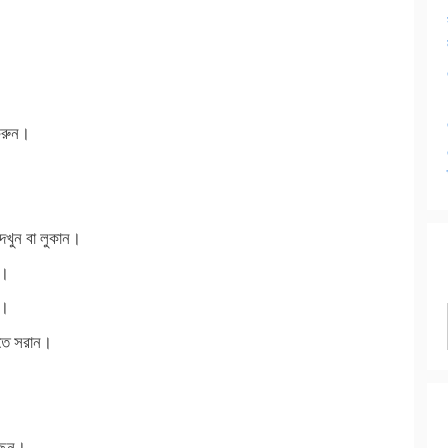
করুন।
েখুন বা লুকান।
ন।
ন।
ুতে সরান।
ুছুন।