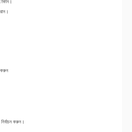
tোকান।
করান।
া করুন
নির্বাচন করুন।